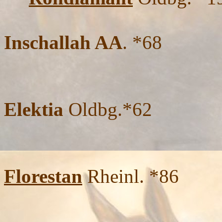
Inschallah AA
. *68
Elekti
Elektia
Oldbg.*62
Florestan
Rheinl. *86