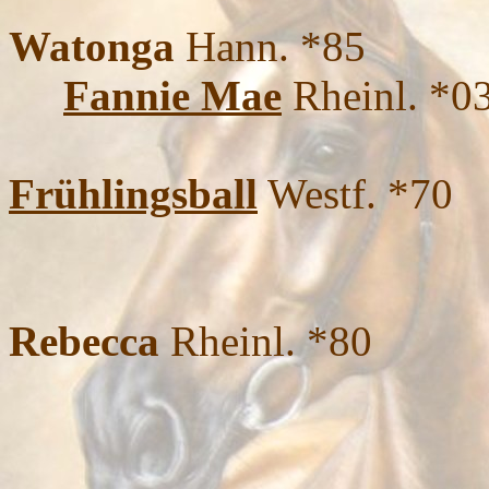
Watonga
Hann. *85
Fannie Mae
Rheinl. *0
Frühlingsball
Westf. *70
Rebecca
Rheinl. *80