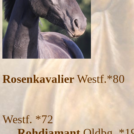
Rosenkavalier
Westf.*80
Rubins
An
Westf. *72
Rohdiamant
Oldbg. *1